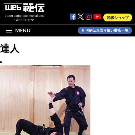
Learn Japanese martial arts
秘伝ショップ
"WEB HIDEN"
MENU
月刊秘伝お取り扱い書店一覧
達人