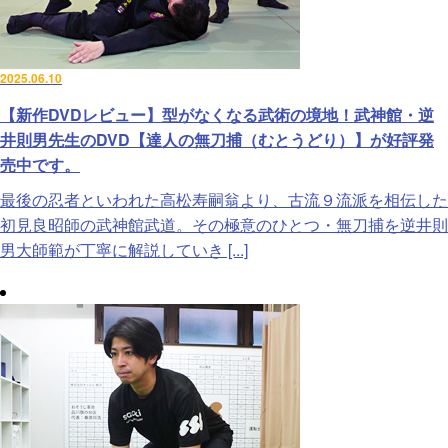
2025.06.10
【新作DVDレビュー】型がなくなる武術の境地！武神館・逆
井則男先生のDVD【達人の無刀捕（むとうどり）】が好評発
売中です。
最後の忍者といわれた高松寿嗣翁より、古流９流派を相伝した
初見良昭師の武神館武道。その極意のひとつ・無刀捕を逆井則
男大師範が丁寧に解説していき [...]