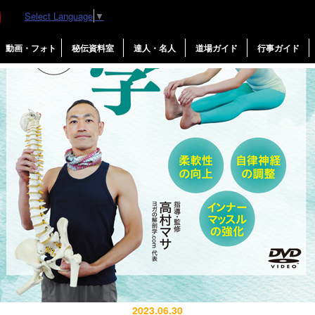
Select Language
▼
生理学
動画・フォト
秘伝資料室
達人・名人
道場ガイド
行事ガイド
2023.06.30