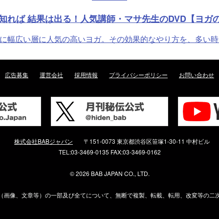
を知れば 結果は出る！人気講師・マサ先生のDVD【ヨガ
幅広い層に人気の高いヨガ。その効果的なやり方を、多い時は100
広告募集
運営会社
採用情報
プライバシーポリシー
お問い合わせ
株式会社BABジャパン
〒151-0073 東京都渋谷区笹塚1-30-11 中村ビル
TEL:03-3469-0135 FAX:03-3469-0162
©
2026 BAB JAPAN CO., LTD.
（画像、文章等）の一部及び全てについて、無断で複製、転載、転用、改変等の二