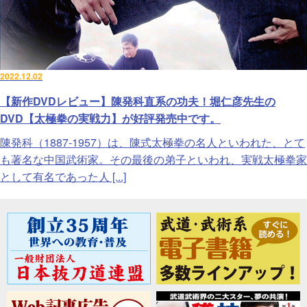
2022.12.02
【新作DVDレビュー】陳発科直系の功夫！堀仁彦先生の
DVD【太極拳の実戦力】が好評発売中です。
陳発科（1887-1957）は、陳式太極拳の名人といわれた、とて
も著名な中国武術家。その最後の弟子といわれ、実戦太極拳家
として有名であった人 [...]