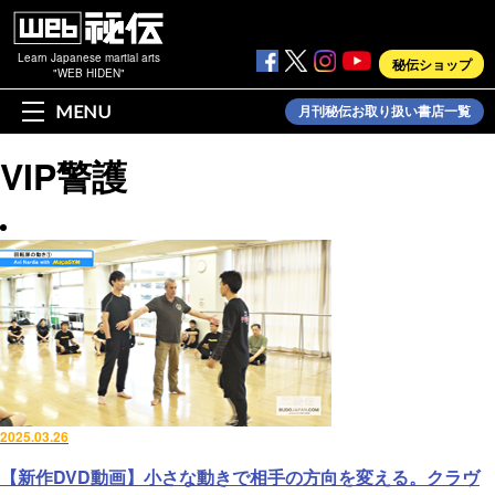
Learn Japanese martial arts
秘伝ショップ
"WEB HIDEN"
MENU
月刊秘伝お取り扱い書店一覧
VIP警護
2025.03.26
【新作DVD動画】小さな動きで相手の方向を変える。クラヴ