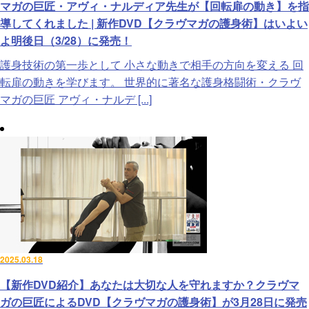
マガの巨匠・アヴィ・ナルディア先生が【回転扉の動き】を指
導してくれました | 新作DVD【クラヴマガの護身術】はいよい
よ明後日（3/28）に発売！
護身技術の第一歩として 小さな動きで相手の方向を変える 回
転扉の動きを学びます。 世界的に著名な護身格闘術・クラヴ
マガの巨匠 アヴィ・ナルデ [...]
2025.03.18
【新作DVD紹介】あなたは大切な人を守れますか？クラヴマ
ガの巨匠によるDVD【クラヴマガの護身術】が3月28日に発売