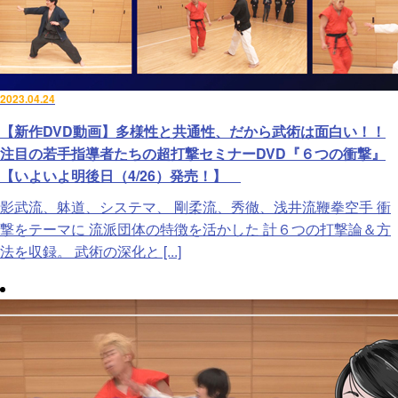
2023.04.24
【新作DVD動画】多様性と共通性、だから武術は面白い！！
注目の若手指導者たちの超打撃セミナーDVD『６つの衝撃』
【いよいよ明後日（4/26）発売！】
影武流、躰道、システマ、 剛柔流、秀徹、浅井流鞭拳空手 衝
撃をテーマに 流派団体の特徴を活かした 計６つの打撃論＆方
法を収録。 武術の深化と [...]