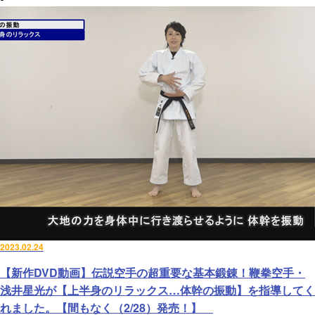
2023.02.24
【新作DVD動画】伝説空手の超重要な基本鍛錬！鞭拳空手・
浅井星光が【上半身のリラックス…体幹の振動】を指導してく
れました。【間もなく（2/28）発売！】