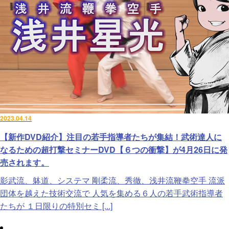
2023.04.14
【新作DVD紹介】注目の若手指導者たちが集結！武術達人に
なるための超打撃セミナーDVD【６つの衝撃】が4月26日に発
売されます。
影武流、躰道、システマ 剛柔流、秀徹、浅井流鞭拳空手 流派
団体を越えた技術交流で 人気を集める６人の若手武術指導者
たちが １日限りの特別セミ [...]