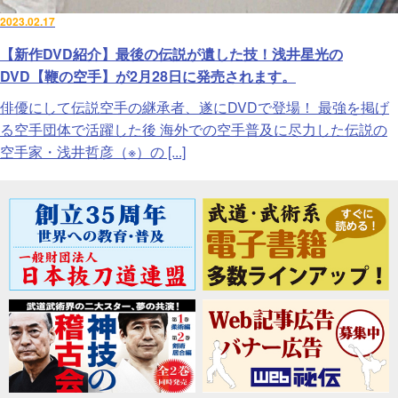
2023.02.17
【新作DVD紹介】最後の伝説が遺した技！浅井星光の
DVD【鞭の空手】が2月28日に発売されます。
俳優にして伝説空手の継承者、遂にDVDで登場！ 最強を掲げ
る空手団体で活躍した後 海外での空手普及に尽力した伝説の
空手家・浅井哲彦（※）の [...]