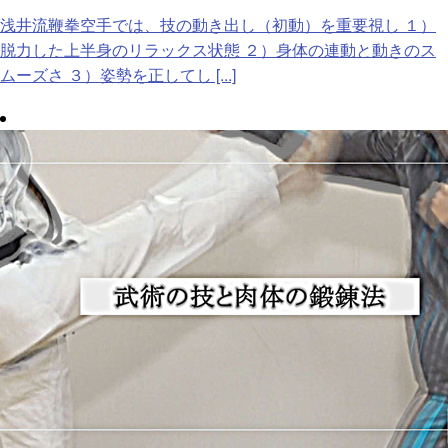
浅井流鞭拳空手では、技の動き出し（初動）を重要視し １）
脱力した上半身のリラックス状態 ２）身体の連動と動きのス
ムーズさ ３）姿勢を正してし [...]