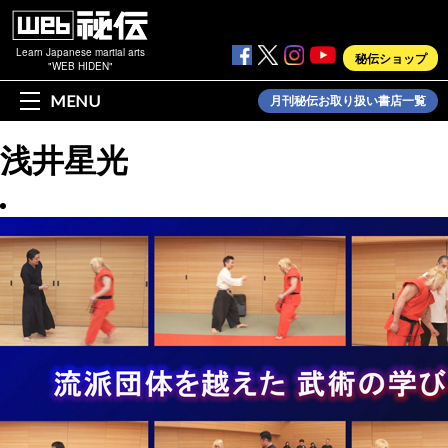
Learn Japanese martial arts
秘伝ショップ
"WEB HIDEN"
MENU
月刊秘伝お取り扱い書店一覧
浅井星光