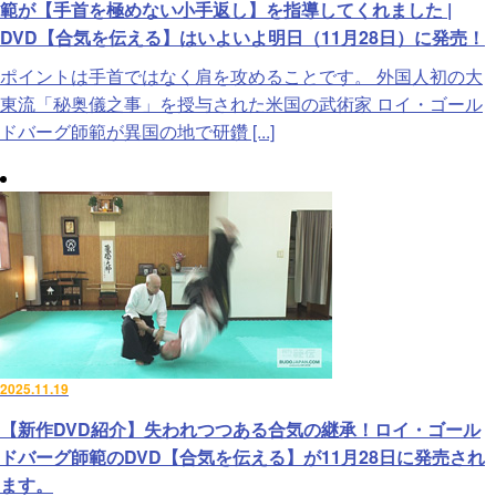
範が【手首を極めない小手返し】を指導してくれました |
DVD【合気を伝える】はいよいよ明日（11月28日）に発売！
ポイントは手首ではなく肩を攻めることです。 外国人初の大
東流「秘奥儀之事」を授与された米国の武術家 ロイ・ゴール
ドバーグ師範が異国の地で研鑽 [...]
2025.11.19
【新作DVD紹介】失われつつある合気の継承！ロイ・ゴール
ドバーグ師範のDVD【合気を伝える】が11月28日に発売され
ます。