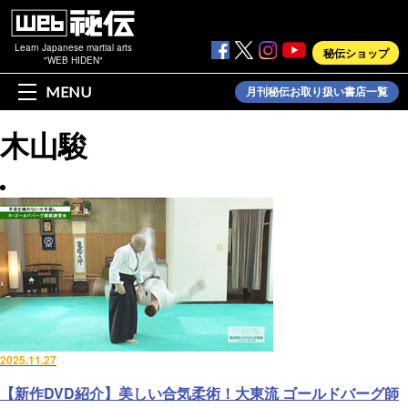
Learn Japanese martial arts
秘伝ショップ
"WEB HIDEN"
MENU
月刊秘伝お取り扱い書店一覧
木山駿
2025.11.27
【新作DVD紹介】美しい合気柔術！大東流 ゴールドバーグ師