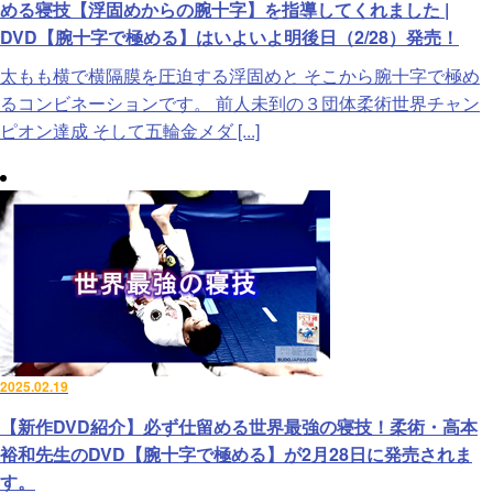
める寝技【浮固めからの腕十字】を指導してくれました |
DVD【腕十字で極める】はいよいよ明後日（2/28）発売！
太もも横で横隔膜を圧迫する浮固めと そこから腕十字で極め
るコンビネーションです。 前人未到の３団体柔術世界チャン
ピオン達成 そして五輪金メダ [...]
2025.02.19
【新作DVD紹介】必ず仕留める世界最強の寝技！柔術・高本
裕和先生のDVD【腕十字で極める】が2月28日に発売されま
す。