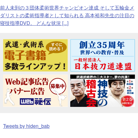
前人未到の３団体柔術世界チャンピオン達成 そして五輪金メ
ダリストの柔術指導者として知られる 高本裕和先生の注目の
寝技指導DVD。 どんな状況 [...]
Tweets by hiden_bab