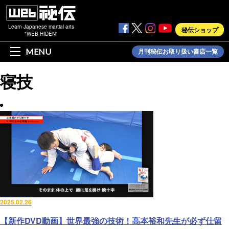
Learn Japanese martial arts
秘伝ショップ
"WEB HIDEN"
MENU
月刊秘伝お取り扱い書店一覧
寝技
2025.02.26
【新作DVD動画】世界最強の技術！高本裕和先生が必ず仕留