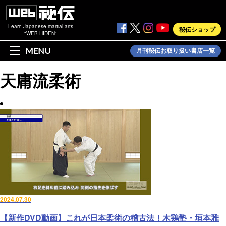
Learn Japanese martial arts
秘伝ショップ
"WEB HIDEN"
MENU
月刊秘伝お取り扱い書店一覧
天庸流柔術
2024.07.30
【新作DVD動画】これが日本柔術の稽古法！木鶏塾・垣本雅