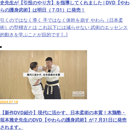
史先生が【引投のやり方】を指導してくれました | DVD【やわ
らの護身武術】は明日（７/31）に発売！
引くのではなく導く 手ではなく体幹を崩す やわら（日本柔
術）の型稽古とは これ以下には減らせない 武術のエッセンス
的動きを学ぶことが目的です [...]
2024.07.19
【新作DVD紹介】現代に活かす、日本柔術の本質！木鶏塾・
垣本雅史先生のDVD【やわらの護身武術】が７月31日に発売
されます。