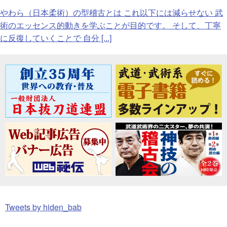
やわら（日本柔術）の型稽古とは これ以下には減らせない 武
術のエッセンス的動きを学ぶことが目的です。 そして、丁寧
に反復していくことで 自分 [...]
Tweets by hiden_bab