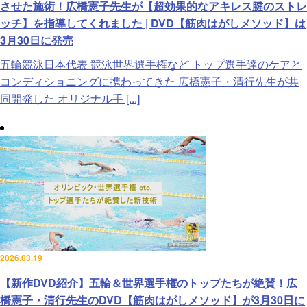
させた施術！広橋憲子先生が【超効果的なアキレス腱のストレ
ッチ】を指導してくれました | DVD【筋肉はがしメソッド】は
3月30日に発売
五輪競泳日本代表 競泳世界選手権など トップ選手達のケアと
コンディショニングに携わってきた 広橋憲子・清行先生が共
同開発した オリジナル手 [...]
2026.03.19
【新作DVD紹介】五輪＆世界選手権のトップたちが絶賛！広
橋憲子・清行先生のDVD【筋肉はがしメソッド】が3月30日に