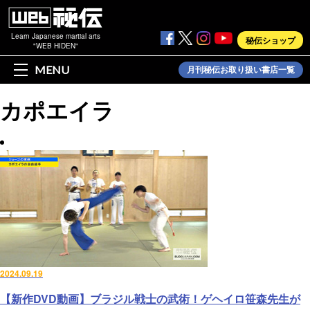
Learn Japanese martial arts
秘伝ショップ
"WEB HIDEN"
MENU
月刊秘伝お取り扱い書店一覧
カポエイラ
2024.09.19
【新作DVD動画】ブラジル戦士の武術！ゲヘイロ笹森先生が