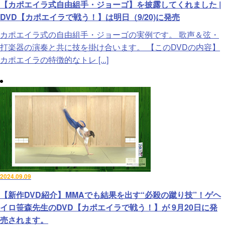
【カポエイラ式自由組手・ジョーゴ】を披露してくれました |
DVD【カポエイラで戦う！】は明日（9/20)に発売
カポエイラ式の自由組手・ジョーゴの実例です。 歌声＆弦・
打楽器の演奏と共に技を掛け合います。 【このDVDの内容】
カポエイラの特徴的なトレ [...]
2024.09.09
【新作DVD紹介】MMAでも結果を出す“必殺の蹴り技”！ゲヘ
イロ笹森先生のDVD【カポエイラで戦う！】が 9月20日に発
売されます。