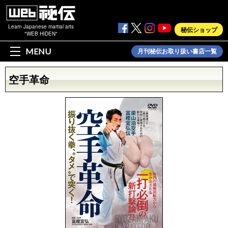
Learn Japanese martial arts
秘伝ショップ
"WEB HIDEN"
MENU
月刊秘伝お取り扱い書店一覧
空手革命