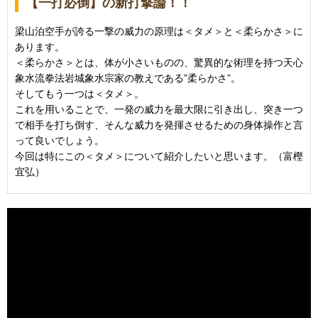
【一打必倒】の新打撃論！！
梁山泊空手が誇る一撃の威力の原理は＜タメ＞と＜柔らかさ＞に
あります。
＜柔らかさ＞とは、体が小さいものの、驚異的な術理を持つ天心
象水流拳法岩城象水宗家の教えである”柔らかさ”。
そしてもう一つは＜タメ＞。
これを用いることで、一発の威力を最大限に引き出し、突き一つ
で相手を打ち倒す、そんな威力を発揮させるための身体操作と言
って良いでしょう。
今回は特にこの＜タメ＞について紹介したいと思います。（富樫
宜弘）