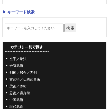
▶ キーワード検索
空手／拳法
合気武術
剣術／居合／刀剣
古武術／伝統武器術
柔術／体術
忍術／護身術
中国武術
現代武道