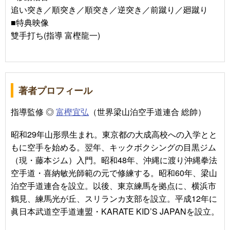
追い突き／順突き／順突き／逆突き／前蹴り／廻蹴り
■特典映像
雙手打ち(指導 富樫龍一)
著者プロフィール
指導監修 ◎
富樫宜弘
（世界梁山泊空手道連合 総帥）
昭和29年山形県生まれ。東京都の大成高校への入学とと
もに空手を始める。翌年、キックボクシングの目黒ジム
（現・藤本ジム）入門。昭和48年、沖縄に渡り沖縄拳法
空手道・喜納敏光師範の元で修練する。昭和60年、梁山
泊空手道連合を設立。以後、東京練馬を拠点に、横浜市
鶴見、練馬光が丘、スリランカ支部を設立。平成12年に
眞日本武道空手道連盟・KARATE KID’S JAPANを設立。