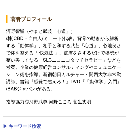
著者プロフィール
河野智聖（やまと武芸「心道」）
(株)CBD・自由人(ミュート)代表。背骨の動きから解析
する「動体学」、相手と和する武芸「心道」、心地良さ
で体を整える「 快気法 」、皮膚をさするだけで姿勢が
整い美しくなる「SLCニコニコタッチセラピー」などを
考案。企業の健康経営コンサルティングやコミュニケー
ション術を指導。新宿朝日カルチャー・関西大学非常勤
講師。書籍『感覚で超えろ！』DVD『「動体学」入門』
(BABジャパン)がある。
指導協力◎河野武尊 河野こころ 菅生丈明
▶ キーワード検索