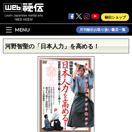
Learn Japanese martial arts
秘伝ショップ
"WEB HIDEN"
MENU
月刊秘伝お取り扱い書店一覧
河野智聖の「日本人力」を高める！