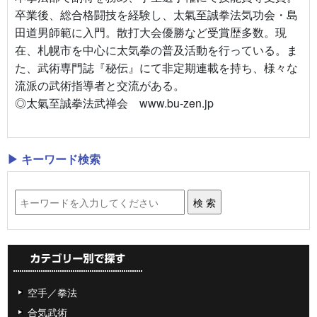
卒業後、総合格闘技を経験し、太氣至誠拳法気功会・島
田道男師範に入門。散打大会優勝など受賞歴多数。現
在、札幌市を中心に太気拳の普及活動を行っている。ま
た、武術専門誌『秘伝』にて非定期連載を持ち、様々な
流派の武術指導者と交流がある。
◎太氣至誠拳法武禅会 www.bu-zen.jp
▶ キーワード検索
空手／拳法
合気武術