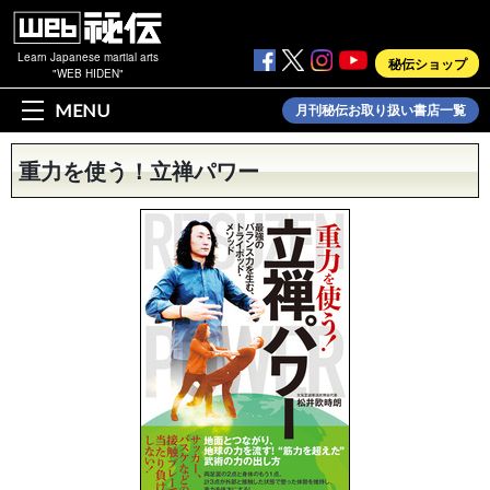
Learn Japanese martial arts
秘伝ショップ
"WEB HIDEN"
MENU
月刊秘伝お取り扱い書店一覧
重力を使う！立禅パワー