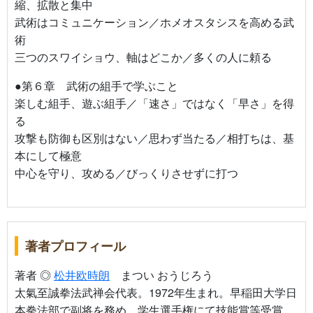
縮、拡散と集中
武術はコミュニケーション／ホメオスタシスを高める武
術
三つのスワイショウ、軸はどこか／多くの人に頼る
●第６章 武術の組手で学ぶこと
楽しむ組手、遊ぶ組手／「速さ」ではなく「早さ」を得
る
攻撃も防御も区別はない／思わず当たる／相打ちは、基
本にして極意
中心を守り、攻める／びっくりさせずに打つ
著者プロフィール
著者 ◎
松井欧時朗
まつい おうじろう
太氣至誠拳法武禅会代表。1972年生まれ。早稲田大学日
本拳法部で副将を務め、学生選手権にて技能賞等受賞。