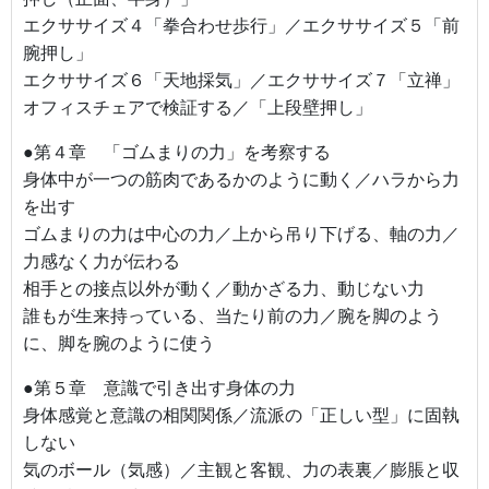
エクササイズ４「拳合わせ歩行」／エクササイズ５「前
腕押し」
エクササイズ６「天地採気」／エクササイズ７「立禅」
オフィスチェアで検証する／「上段壁押し」
●第４章 「ゴムまりの力」を考察する
身体中が一つの筋肉であるかのように動く／ハラから力
を出す
ゴムまりの力は中心の力／上から吊り下げる、軸の力／
力感なく力が伝わる
相手との接点以外が動く／動かざる力、動じない力
誰もが生来持っている、当たり前の力／腕を脚のよう
に、脚を腕のように使う
●第５章 意識で引き出す身体の力
身体感覚と意識の相関関係／流派の「正しい型」に固執
しない
気のボール（気感）／主観と客観、力の表裏／膨脹と収