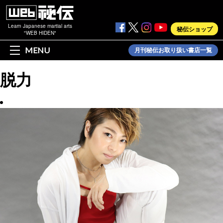
Learn Japanese martial arts
秘伝ショップ
"WEB HIDEN"
MENU
月刊秘伝お取り扱い書店一覧
脱力