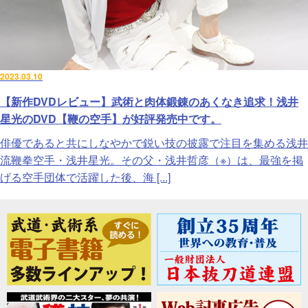
2023.03.10
【新作DVDレビュー】武術と肉体鍛錬のあくなき追求！浅井
星光のDVD【鞭の空手】が好評発売中です。
俳優であると共にしなやかで鋭い技の披露で注目を集める浅井
流鞭拳空手・浅井星光。その父・浅井哲彦（※）は、最強を掲
げる空手団体で活躍した後、海 [...]