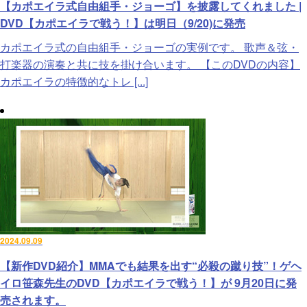
【カポエイラ式自由組手・ジョーゴ】を披露してくれました |
DVD【カポエイラで戦う！】は明日（9/20)に発売
カポエイラ式の自由組手・ジョーゴの実例です。 歌声＆弦・
打楽器の演奏と共に技を掛け合います。 【このDVDの内容】
カポエイラの特徴的なトレ [...]
2024.09.09
【新作DVD紹介】MMAでも結果を出す“必殺の蹴り技”！ゲヘ
イロ笹森先生のDVD【カポエイラで戦う！】が 9月20日に発
売されます。