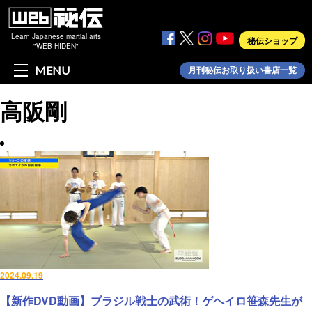
Learn Japanese martial arts
秘伝ショップ
"WEB HIDEN"
MENU
月刊秘伝お取り扱い書店一覧
高阪剛
2024.09.19
【新作DVD動画】ブラジル戦士の武術！ゲヘイロ笹森先生が