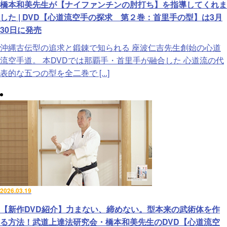
橋本和美先生が【ナイファンチンの肘打ち】を指導してくれま
した | DVD【心道流空手の探求 第２巻：首里手の型】は3月
30日に発売
沖縄古伝型の追求と鍛錬で知られる 座波仁吉先生創始の心道
流空手道。 本DVDでは那覇手・首里手が融合した 心道流の代
表的な五つの型を全二巻で [...]
2026.03.19
【新作DVD紹介】力まない、締めない。型本来の武術体を作
る方法！武道上達法研究会・橋本和美先生のDVD【心道流空