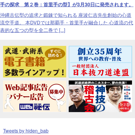
手の探求 第２巻：首里手の型】が3月30日に発売されます。
沖縄古伝型の追求と鍛錬で知られる 座波仁吉先生創始の心道
流空手道。 本DVDでは那覇手・首里手が融合した 心道流の代
表的な五つの型を全二巻で [...]
Tweets by hiden_bab