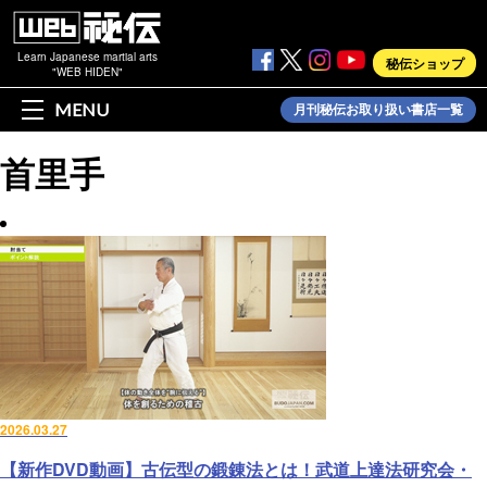
Learn Japanese martial arts
秘伝ショップ
"WEB HIDEN"
MENU
月刊秘伝お取り扱い書店一覧
首里手
2026.03.27
【新作DVD動画】古伝型の鍛錬法とは！武道上達法研究会・