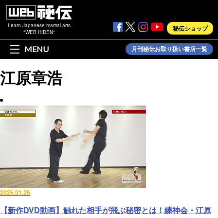
Learn Japanese martial arts
秘伝ショップ
"WEB HIDEN"
MENU
月刊秘伝お取り扱い書店一覧
江原章浩
2026.01.26
【新作DVD動画】触れた相手が飛ぶ秘密とは！練神会・江原