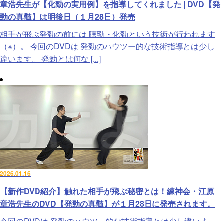
章浩先生が【化勁の実用例】を指導してくれました | DVD【発
勁の真髄】は明後日（１月28日）発売
相手が飛ぶ発勁の前には 聴勁・化勁という技術が行われます
（※）。 今回のDVDは 発勁のハウツー的な技術指導とは少し
違います。 発勁とは何な [...]
2026.01.16
【新作DVD紹介】触れた相手が飛ぶ秘密とは！練神会・江原
章浩先生のDVD【発勁の真髄】が１月28日に発売されます。
今回のDVDは 発勁のハウツー的な技術指導とは少し違いま