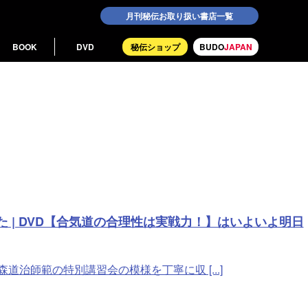
月刊秘伝お取り扱い書店一覧
BOOK
DVD
秘伝ショップ
BUDO
JAPAN
| DVD【合気道の合理性は実戦力！】はいよいよ明日
治師範の特別講習会の模様を丁寧に収 [...]