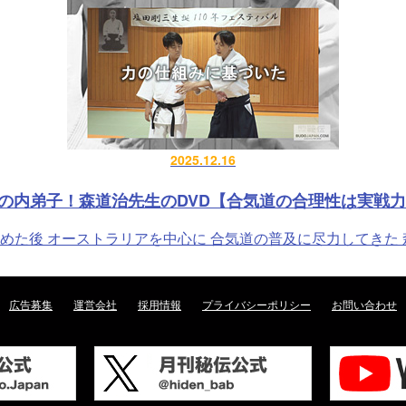
2025.12.16
の内弟子！森道治先生のDVD【合気道の合理性は実戦力
た後 オーストラリアを中心に 合気道の普及に尽力してきた 森道
広告募集
運営会社
採用情報
プライバシーポリシー
お問い合わせ