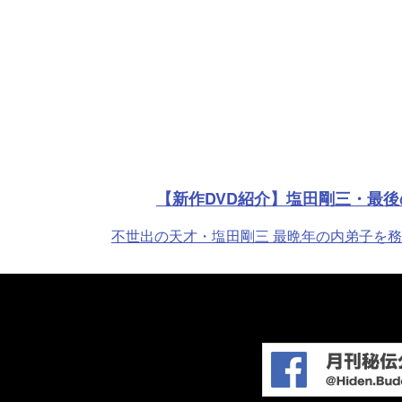
【新作DVD紹介】塩田剛三・最後
不世出の天才・塩田剛三 最晩年の内弟子を務め