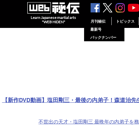
Learn Japanese martial arts
月刊秘伝
トピックス
"WEB HIDEN"
最新号
バックナンバー
【新作DVD動画】塩田剛三・最後の内弟子！森道治先
不世出の天才・塩田剛三 最晩年の内弟子を務め