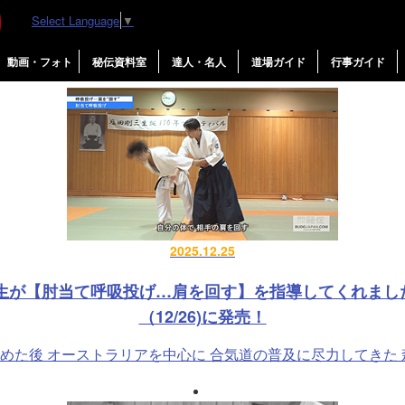
Select Language
▼
塩田剛三合気道連盟
動画・フォト
秘伝資料室
達人・名人
道場ガイド
行事ガイド
2025.12.25
生が【肘当て呼吸投げ…肩を回す】を指導してくれました 
（12/26)に発売！
た後 オーストラリアを中心に 合気道の普及に尽力してきた 森道