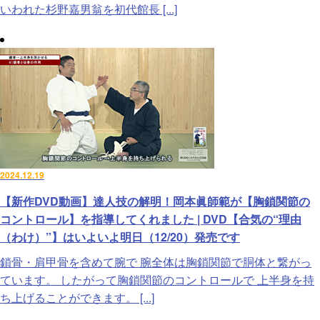
いわれた杉野嘉男翁を初代館長 [...]
2024.12.19
【新作DVD動画】達人技の解明！岡本眞師範が【胸鎖関節の
コントロール】を指導してくれました | DVD【合気の“理由
（わけ）”】はいよいよ明日（12/20）発売です
鎖骨・肩甲骨を含めて腕で 腕全体は胸鎖関節で胴体と繋がっ
ています。 したがって胸鎖関節のコントロールで 上半身を持
ち上げることができます。 [...]