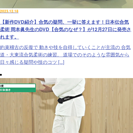
2023.12.18
【新作DVD紹介】合気の疑問、一挙に答えます！日本伝合気
柔術 岡本眞先生のDVD【合気のなぜ？】が12月27日に発売さ
れます。
約束稽古の反復で 動きや技を自得していくことが主流の 合気
道・大東流合気柔術の練習。 道場でのそのような雰囲気から
日々感じる疑問や技のコツ [...]