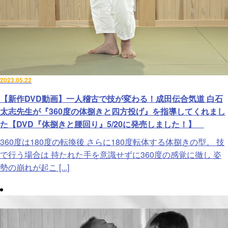
2023.05.22
【新作DVD動画】一人稽古で技が変わる！成田伝合気道 白石
太志先生が『360度の体捌きと四方投げ』を指導してくれまし
た【DVD『体捌きと腰回り』5/20に発売しました！】
360度は180度の転換後 さらに180度転体する体捌きの型。 技
で行う場合は 持たれた手を意識せずに360度の感覚に徹し 姿
勢の崩れが起こ [...]