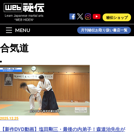
Learn Japanese martial arts
秘伝ショップ
"WEB HIDEN"
MENU
月刊秘伝お取り扱い書店一覧
合気道
2025.12.25
【新作DVD動画】塩田剛三・最後の内弟子！森道治先生が