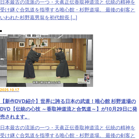
日本最古の流派の一つ・天眞正伝香取神道流と 伝統の精神を
受け継ぐ合気道を指導する唯心館・杉野道場。 最後の剣客と
いわれた杉野嘉男翁を初代館長 [...]
2025.10.17
【新作DVD紹介】世界に誇る日本の武道！唯心館 杉野道場の
DVD【伝統の心技 ～香取神道流と合気道～】が10月29日に発
売されます。
日本最古の流派の一つ・天眞正伝香取神道流と 伝統の精神を
受け継ぐ合気道を指導する唯心館・杉野道場。 最後の剣客と