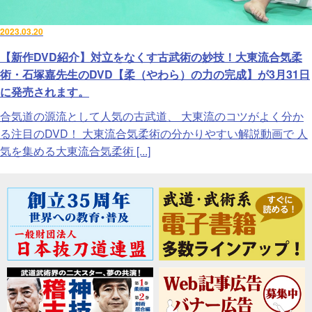
2023.03.20
【新作DVD紹介】対立をなくす古武術の妙技！大東流合気柔
術・石塚嘉先生のDVD【柔（やわら）の力の完成】が3月31日
に発売されます。
合気道の源流として人気の古武道、 大東流のコツがよく分か
る注目のDVD！ 大東流合気柔術の分かりやすい解説動画で 人
気を集める大東流合気柔術 [...]