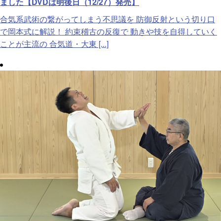
ました【DVDは明後日（12/27）発売】
合気系武術の繋がってしまう不思議を 防御反射という切り口
で岡本式に解説！ 約束稽古の反復で 動きや技を自得していく
ことが主流の 合気道・大東 [...]