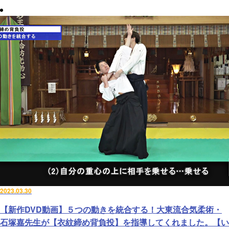
2023.03.30
【新作DVD動画】５つの動きを統合する！大東流合気柔術・
石塚嘉先生が【衣紋締め背負投】を指導してくれました。【い