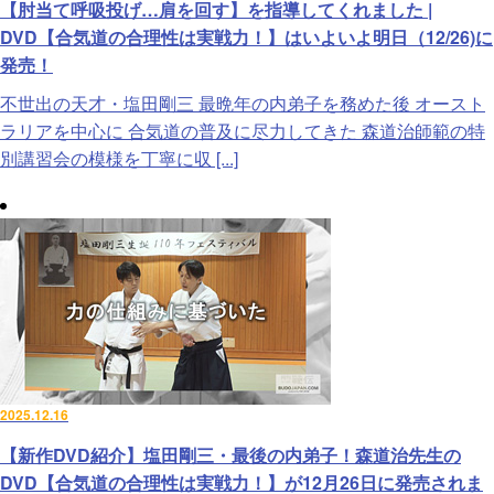
【肘当て呼吸投げ…肩を回す】を指導してくれました |
DVD【合気道の合理性は実戦力！】はいよいよ明日（12/26)に
発売！
不世出の天才・塩田剛三 最晩年の内弟子を務めた後 オースト
ラリアを中心に 合気道の普及に尽力してきた 森道治師範の特
別講習会の模様を丁寧に収 [...]
2025.12.16
【新作DVD紹介】塩田剛三・最後の内弟子！森道治先生の
DVD【合気道の合理性は実戦力！】が12月26日に発売されま