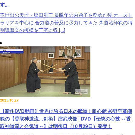
す。
不世出の天才・塩田剛三 最晩年の内弟子を務めた後 オースト
ラリアを中心に 合気道の普及に尽力してきた 森道治師範の特
別講習会の模様を丁寧に収 [...]
2025.10.27
【新作DVD動画】世界に誇る日本の武道！唯心館 杉野至寛師
範の【香取神道流…剣術】演武映像 | DVD【伝統の心技 ～香
取神道流と合気道～】は明後日（10月29日）発売！