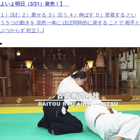
よいよ明日（3/31）発売！】
１）沈む ２）乗せる ３）沿う ４）伸ばす ５）密着する とい
う５つの動きを 混然一体に ほぼ同時的に発する ことで 相手と
ぶつからず 対立 [...]