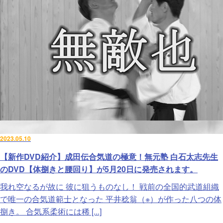
2023.05.10
【新作DVD紹介】成田伝合気道の極意！無元塾 白石太志先生
のDVD【体捌きと腰回り】が5月20日に発売されます。
我れ空なるが故に 彼に狙うものなし！ 戦前の全国的武道組織
で唯一の合気道範士となった 平井稔翁（※）が作った八つの体
捌き。 合気系柔術には稀 [...]