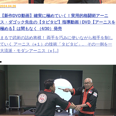
2024.04.26
【新作DVD動画】確実に極めていく！実用的格闘術アーニ
ス・ダゴック先生の【タピタピ】指導動画 | DVD【アーニスを
極める】は間もなく（4/30）発売
まるで武術の詰め将棋！ 両手を巧みに使いながら相手を制し
ていく アーニス（※１）の技術「タピタピ」。 その一例を一
大流派・モダンアーニス（※ [...]