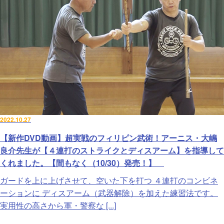
2022.10.27
【新作DVD動画】超実戦のフィリピン武術！アーニス・大嶋
良介先生が【４連打のストライクとディスアーム】を指導して
くれました。【間もなく（10/30）発売！】
ガードを上に上げさせて、空いた下を打つ ４連打のコンビネ
ーションに ディスアーム（武器解除）を加えた練習法です。
実用性の高さから軍・警察な [...]