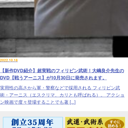
2022.10.18
【新作DVD紹介】超実戦のフィリピン武術！大嶋良介先生の
DVD【戦うアーニス】が10月30日に発売されます。
実用性の高さから軍・警察などで採用される フィリピン武
術・アーニス（エスクリマ、カリとも呼ばれる）。 アクショ
ン映画で度々登場することでも著 [...]