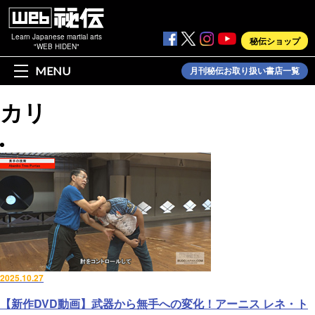
Learn Japanese martial arts
秘伝ショップ
"WEB HIDEN"
MENU
月刊秘伝お取り扱い書店一覧
カリ
2025.10.27
【新作DVD動画】武器から無手への変化！アーニス レネ・ト