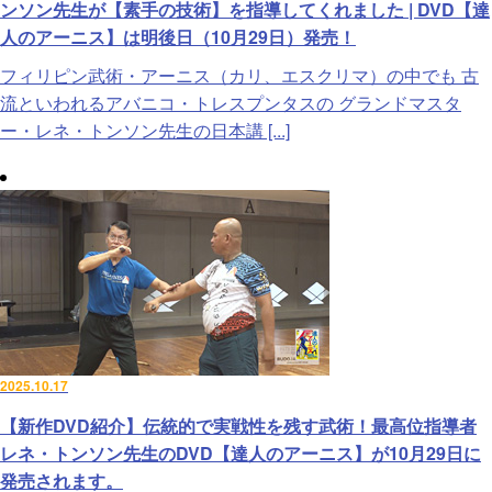
ンソン先生が【素手の技術】を指導してくれました | DVD【達
人のアーニス】は明後日（10月29日）発売！
フィリピン武術・アーニス（カリ、エスクリマ）の中でも 古
流といわれるアバニコ・トレスプンタスの グランドマスタ
ー・レネ・トンソン先生の日本講 [...]
2025.10.17
【新作DVD紹介】伝統的で実戦性を残す武術！最高位指導者
レネ・トンソン先生のDVD【達人のアーニス】が10月29日に
発売されます。