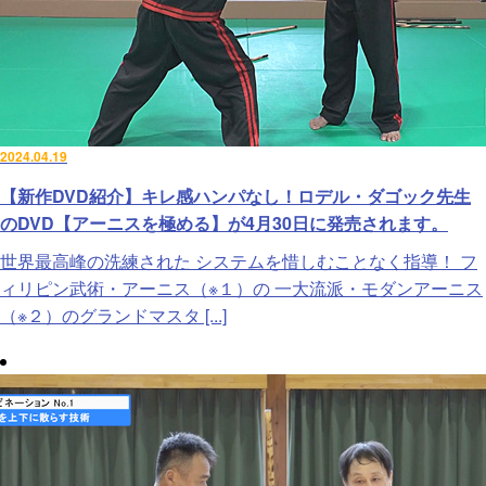
2024.04.19
【新作DVD紹介】キレ感ハンパなし！ロデル・ダゴック先生
のDVD【アーニスを極める】が4月30日に発売されます。
世界最高峰の洗練された システムを惜しむことなく指導！ フ
ィリピン武術・アーニス（※１）の 一大流派・モダンアーニス
（※２）のグランドマスタ [...]