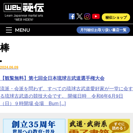
Learn Japanese martial arts
秘伝ショップ
"WEB HIDEN"
MENU
月刊秘伝お取り扱い書店一覧
棒
2024.06.09
【観覧無料】第七回全日本琉球古武道選手権大会
流派・会派を問わず、すべての琉球古武道愛好家が一堂に会す
る琉球古武道の競技大会です。 開催日時 令和6年6月9日
（日）９時開場 会場 Bum [...]