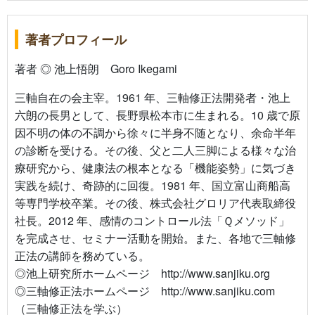
著者プロフィール
著者 ◎ 池上悟朗 Goro Ikegami
三軸自在の会主宰。1961 年、三軸修正法開発者・池上
六朗の長男として、長野県松本市に生まれる。10 歳で原
因不明の体の不調から徐々に半身不随となり、余命半年
の診断を受ける。その後、父と二人三脚による様々な治
療研究から、健康法の根本となる「機能姿勢」に気づき
実践を続け、奇跡的に回復。1981 年、国立富山商船高
等専門学校卒業。その後、株式会社グロリア代表取締役
社長。2012 年、感情のコントロール法「Ｑメソッド」
を完成させ、セミナー活動を開始。また、各地で三軸修
正法の講師を務めている。
◎池上研究所ホームページ http://www.sanjiku.org
◎三軸修正法ホームページ http://www.sanjiku.com
（三軸修正法を学ぶ）