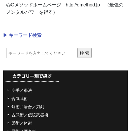
◎Qメソッドホームページ http://qmethod.jp （最強の
メンタルパワーを得る）
▶ キーワード検索
空手／拳法
合気武術
剣術／居合／刀剣
古武術／伝統武器術
柔術／体術
忍術／護身術