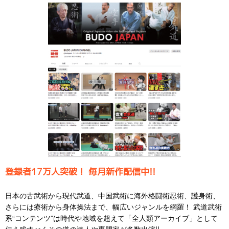
登録者17万人突破！ 毎月新作配信中!!
日本の古武術から現代武道、中国武術に海外格闘術忍術、護身術、
さらには療術から身体操法まで、幅広いジャンルを網羅！ 武道武術
系“コンテンツ”は時代や地域を超えて「全人類アーカイブ」として
伝え残すべくその道の達人や専門家が多数出演!!