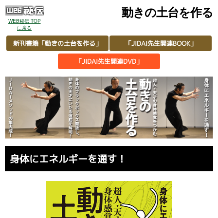
動きの土台を作る
WEB秘伝 TOP
に戻る
新刊書籍「動きの土台を作る」
「JIDAI先生関連BOOK」
「JIDAI先生関連DVD」
身体にエネルギーを通す！