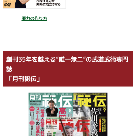
張力の作り方
創刊35年を越える“唯一無二”の武道武術専門
誌
「月刊秘伝」