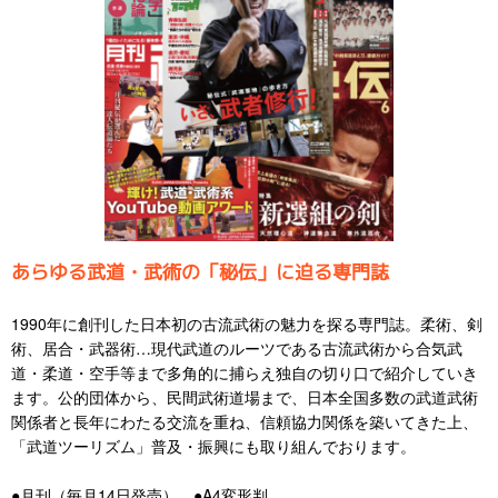
あらゆる武道・武術の「秘伝」に迫る専門誌
1990年に創刊した日本初の古流武術の魅力を探る専門誌。柔術、剣
術、居合・武器術…現代武道のルーツである古流武術から合気武
道・柔道・空手等まで多角的に捕らえ独自の切り口で紹介していき
ます。公的団体から、民間武術道場まで、日本全国多数の武道武術
関係者と長年にわたる交流を重ね、信頼協力関係を築いてきた上、
「武道ツーリズム」普及・振興にも取り組んでおります。
●月刊（毎月14日発売） ●A4変形判