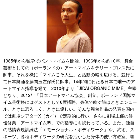
1985年から独学でパントマイムを開始。1996年から約10年、舞台
芸術としての（ポーランドの）アートマイムをテリー・プレス氏に
師事。それを機に「マイムこそ人生」と活動の幅を広げる。並行し
て日本舞踊を藤間玉左保氏に師事。14年間にわたる日本で唯一のア
ートマイム指導を経て、2010年より「JIDAI ORGANIC MIME」主宰
となり、2012年「日本アートマイム協会」創立。ポーランド国際マ
イム芸術祭にはゲストとして6度招聘。身体で紡ぐ詩はときにシュー
ル、ときに恐ろしく、ときに優しい。そんな舞台作品の発表を国内
では劇場シアターX（カイ）で定期的に行い、さらに劇場主催の俳
優修業「アートマイム塾」での指導にも携わっている。また、独自
の感情表現訓練法「エモーショナル・ボディワーク」や、武術、ス
ポーツ、各種ボディワークの研究を活かした身体の使い方教室、響