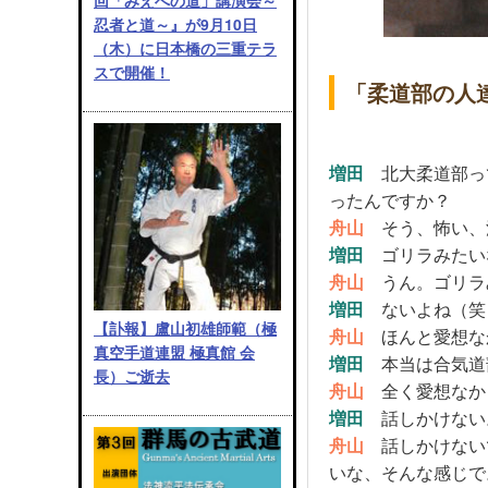
回「みえへの道」講演会～
忍者と道～』が9月10日
（木）に日本橋の三重テラ
スで開催！
「柔道部の人
増田
北大柔道部っ
ったんですか？
舟山
そう、怖い、
増田
ゴリラみたい
舟山
うん。ゴリラ
増田
ないよね（笑
【訃報】盧山初雄師範（極
舟山
ほんと愛想な
真空手道連盟 極真館 会
増田
本当は合気道
長）ご逝去
舟山
全く愛想なか
増田
話しかけない
舟山
話しかけない
いな、そんな感じで