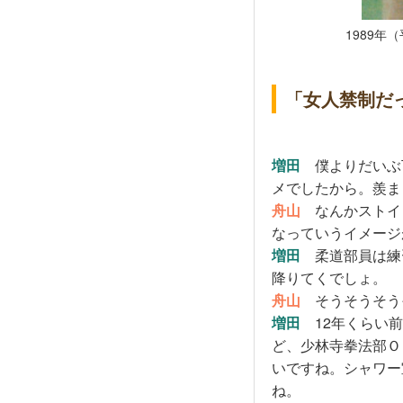
1989
「女人禁制だ
増田
僕よりだいぶ
メでしたから。羨ま
舟山
なんかストイ
なっていうイメージ
増田
柔道部員は練
降りてくでしょ。
舟山
そうそうそう
増田
12年くらい前
ど、少林寺拳法部Ｏ
いですね。シャワー
ね。