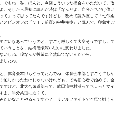
。でもね、私、ほんと、今回こういった機会をいただいて、改
よ。そしたら最初に読んだ時は「なんだよ、自分たちだけ偉い
って」って思ってたんですけども、改めて読み直して『七帝柔
とスピンオフの『ＶＴＪ前夜の中井祐樹』と読んで、印象すご
。
すごいなあっていうのと、すごく厳しくて大変そうですし。で
ていうことを、結構感慨深い思いに変わりました。
ないしね。僕なんか授業に全然出てないんだから。
ましたね。
と、体育会本部もやってたんでね。体育会本部もすごく忙しか
く忙しかったわけじゃないけれども、でも初心者で始めて、全
ですけど。北大合気道部って、武田流中村派ってちょっとマイ
すよ。半分柔道に近くて。
みたいなことやるんですか？ リアルファイトで本気で戦うん