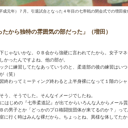
年（平成元年）７月。引退試合となった４年目の七帝戦の閉会式での増田俊
ったから独特の雰囲気の部だった」（増田）
下じゃないかな。ＯＢ会から強硬に言われてたから。女子マネ
しかったんですよね、他の部が。
ックに練習してたなあっていうのと、柔道部の後の練習はいつ
が（笑）
習終わってミーティング終わると上半身裸になって１階のシャ
そう、そうでした。そんなイメージでしたね。
にはじめの『七帝柔道記』が出てからいろんな人からメール貰
Ｂの男子とか「どっかのプロ格闘技団体が来てるのか？」って
室に行く時はみんな裸だから。ちょっとね、異様な体してたか