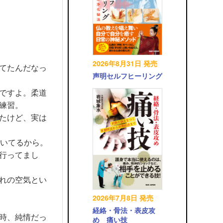
2026年8月31日 発売
てたんだなっ
声明セルフヒーリング
ですよ。柔道
練習。
たけど、実は
いてるから。
行ってまし
れの空気とい
2026年7月8日 発売
経絡・骨法・表皮攻
時、純情だっ
め 痛い技