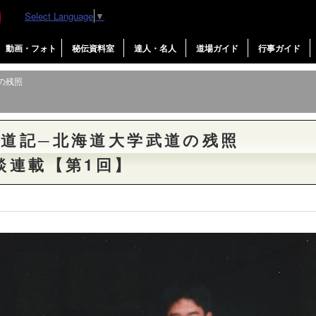
Select Language
▼
動画・フォト
秘伝資料室
達人・名人
道場ガイド
行事ガイド
の残照
道記─北海道大学武道の残照
談連載【第1回】