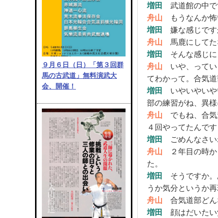
増田
武道館の中で
舟山
もうなんか怖
増田
嫌な感じです
舟山
馬鹿にしてた
増田
そんな感じに
９月６日（日）「第３回群
舟山
いや、ってい
馬の古武道」無料演武大
てわかって。合気道
会、開催！
増田
いやいやいや
部の練習がね、異様
舟山
でもね、合気
４回やってたんです
増田
ごめんなさいね
舟山
２年目の時か
た。
増田
そうですか。
うか気分というか再
舟山
合気道部どん
増田
顔はだいたい