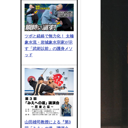
ツボと経絡で無力化！ 太極
象水流・岩城象水宗家が示
す「武術以前」の護身メソ
ッド
山田雄司教授による『第3