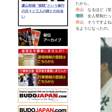
たから。
盧山初雄 “挑戦”という修行
舟山
なるほど（笑
の日々と三人の師との出会
増田
女人禁制だっ
い
舟山
そうですよね
るようになったの。