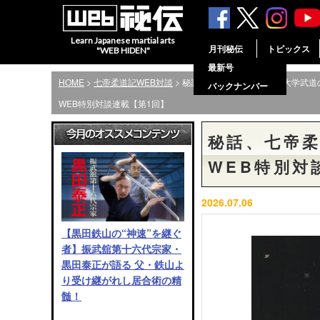
Learn Japanese martial arts
月刊秘伝
トピックス
"WEB HIDEN"
最新号
HOME
>
七帝柔道記WEB対談
> 秘話、七帝柔道記─北海道大学武道
バックナンバー
WEB特別対談連載【第1回】
秘話、七帝柔
WEB特別対
2026.07.06
【黒田鉄山の“神速”を継ぐ
者】振武舘第十六代宗家・
黒田泰正が語る 父・鉄山よ
り受け継がれし居合術の精
髄！