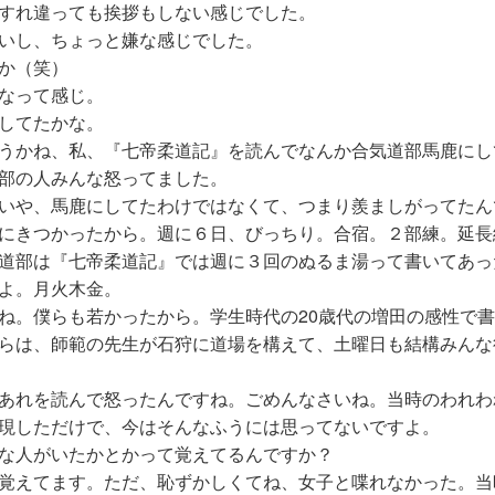
すれ違っても挨拶もしない感じでした。
いし、ちょっと嫌な感じでした。
か（笑）
なって感じ。
してたかな。
うかね、私、『七帝柔道記』を読んでなんか合気道部馬鹿にし
部の人みんな怒ってました。
いや、馬鹿にしてたわけではなくて、つまり羨ましがってたん
にきつかったから。週に６日、びっちり。合宿。２部練。延長
道部は『七帝柔道記』では週に３回のぬるま湯って書いてあっ
よ。月火木金。
。僕らも若かったから。学生時代の20歳代の増田の感性で書
らは、師範の先生が石狩に道場を構えて、土曜日も結構みんな
あれを読んで怒ったんですね。ごめんなさいね。当時のわれわ
現しただけで、今はそんなふうには思ってないですよ。
な人がいたかとかって覚えてるんですか？
覚えてます。ただ、恥ずかしくてね、女子と喋れなかった。当